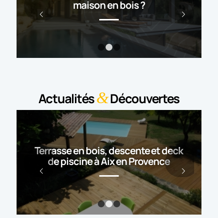
maison en bois ?
Suivant
1
2
3
&
Actualités
Découvertes
Terrasse en bois, descente et deck
de piscine à Aix en Provence
Suivant
1
2
3