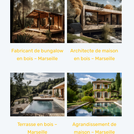
Fabricant de bungalow
Architecte de maison
en bois – Marseille
en bois – Marseille
Terrasse en bois –
Agrandissement de
Marseille
maison – Marseille